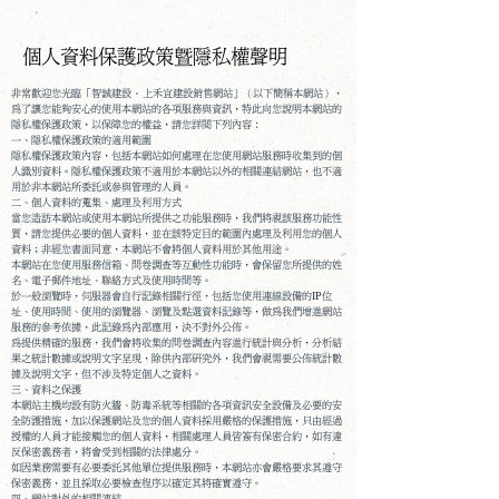
個人資料保護政策暨隱私權聲明
非常歡迎您光臨「智誠建設‧上禾宜建設銷售網站」（以下簡稱本網站），
為了讓您能夠安心的使用本網站的各項服務與資訊，特此向您說明本網站的
隱私權保護政策，以保障您的權益，請您詳閱下列內容：
一、隱私權保護政策的適用範圍
隱私權保護政策內容，包括本網站如何處理在您使用網站服務時收集到的個
人識別資料。隱私權保護政策不適用於本網站以外的相關連結網站，也不適
用於非本網站所委託或參與管理的人員。
二、個人資料的蒐集、處理及利用方式
當您造訪本網站或使用本網站所提供之功能服務時，我們將視該服務功能性
質，請您提供必要的個人資料，並在該特定目的範圍內處理及利用您的個人
資料；非經您書面同意，本網站不會將個人資料用於其他用途。
本網站在您使用服務信箱、問卷調查等互動性功能時，會保留您所提供的姓
名、電子郵件地址、聯絡方式及使用時間等。
於一般瀏覽時，伺服器會自行記錄相關行徑，包括您使用連線設備的IP位
址、使用時間、使用的瀏覽器、瀏覽及點選資料記錄等，做為我們增進網站
服務的參考依據，此記錄為內部應用，決不對外公佈。
為提供精確的服務，我們會將收集的問卷調查內容進行統計與分析，分析結
果之統計數據或說明文字呈現，除供內部研究外，我們會視需要公佈統計數
據及說明文字，但不涉及特定個人之資料。
三、資料之保護
本網站主機均設有防火牆、防毒系統等相關的各項資訊安全設備及必要的安
全防護措施，加以保護網站及您的個人資料採用嚴格的保護措施，只由經過
授權的人員才能接觸您的個人資料，相關處理人員皆簽有保密合約，如有違
反保密義務者，將會受到相關的法律處分。
如因業務需要有必要委託其他單位提供服務時，本網站亦會嚴格要求其遵守
保密義務，並且採取必要檢查程序以確定其將確實遵守。